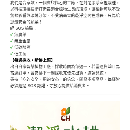
我們是
合家歡
，一個會｢呼吸｣的工廠，在封閉潔淨室裡栽種，
以科技環控技術打造最適合植物生長的環境，讓植物可以不受
氣候影響與環境汙染、不受病蟲害的乾淨空間裡成長，只為給
您最安全的蔬菜！
經 SGS 檢驗：
無農藥
無重金屬
低硝酸鹽
低生菌
【每週採收，新鮮上菜】
出自自家智慧植物工廠，採收時間為每週一，若當週售罄且為
當週訂單，會安排下一週採收完優先出貨，還請見諒。
秉持「吃的安全、用的安心」的信念，開發多項產品，每樣皆
必須經過 SGS 認證，才放心提供給消費者。