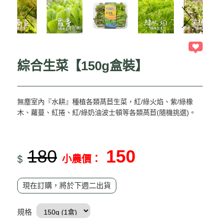
綜合生菜【150g盒裝】
無塵室內『水耕』種植各類萵苣生菜，紅/綠火焰、紫/綠橡
木、蘿蔓、紅捲、紅/綠奶油波士頓等各類萵苣(隨機挑選)。
180
150
$
小農價：
現在訂購，將於下週二出貨
規格