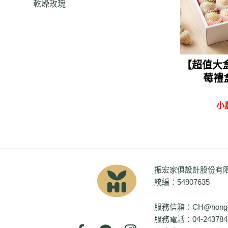
乾燥玫瑰
【超值大盒
莓禮盒
小
振宏家俱設計股份有
統編：54907635
服務信箱：
CH@hong-y
服務電話：
04-243784