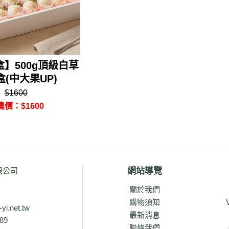
】500g頂級白草
(中大果UP)
$1600
農價：$1600
限公司
網站導覽
關於我們
購物須知
i.net.tw
最新消息
89
聯絡我們