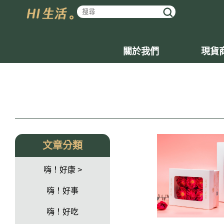
關於我們
現貨
文章分類
嗨！好康 >
嗨！好事
嗨！好吃