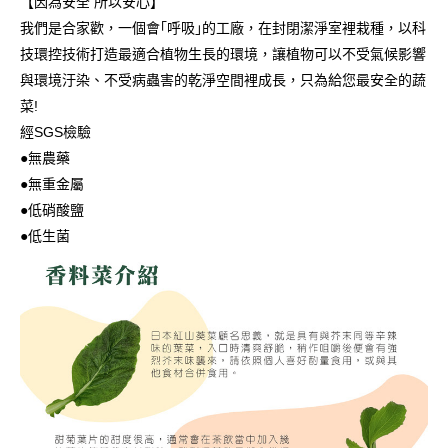
【因為安全 所以安心】
我們是合家歡，一個會｢呼吸｣的工廠，在封閉潔淨室裡栽種，以科
技環控技術打造最適合植物生長的環境，讓植物可以不受氣候影響
與環境汙染、不受病蟲害的乾淨空間裡成長，只為給您最安全的蔬
菜!
經SGS檢驗
●無農藥
●無重金屬
●低硝酸鹽
●低生菌